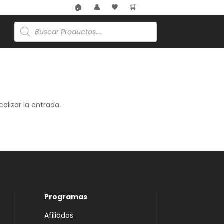
🏠
👤
🖤
🛒
Búsqueda
de
productos
alizar la entrada.
Programas
Afiliados