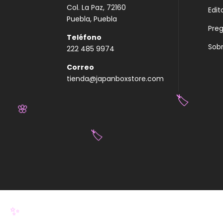
Col. La Paz, 72160
Edit
Puebla, Puebla
Pre
Teléfono
Sobr
222 485 9974
Correo
tienda@japanboxstore.com
🏷️
🌸
🏷️