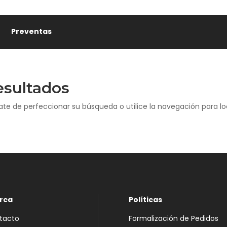
Preventas
esultados
ate de perfeccionar su búsqueda o utilice la navegación para loc
rca
Políticas
tacto
Formalización de Pedidos