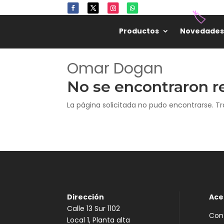
Productos
Novedades
🏷️
Omar Dogan
No se encontraron r
La página solicitada no pudo encontrarse. Tr
Dirección
Ace
Calle 13 Sur 1102
Con
Local 1, Planta alta