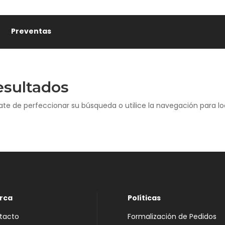
Preventas
esultados
ate de perfeccionar su búsqueda o utilice la navegación para loc
rca
Políticas
tacto
Formalización de Pedidos