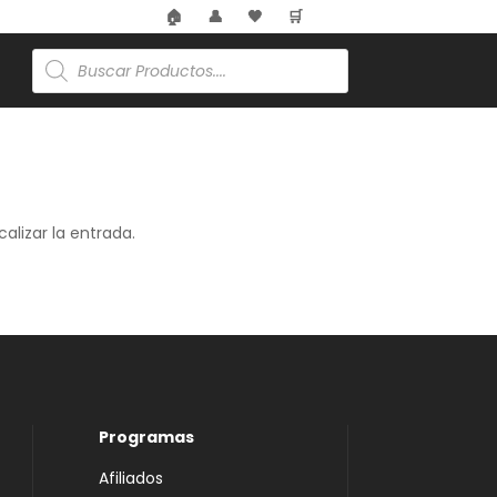
🏠
👤
🖤
🛒
Búsqueda
de
productos
alizar la entrada.
Programas
Afiliados