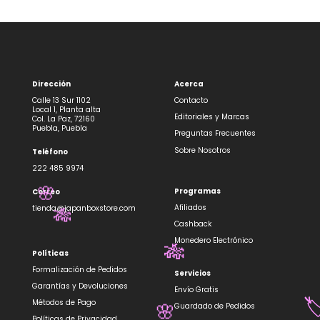
Dirección
Acerca
Calle 13 Sur 1102
Contacto
Local 1, Planta alta
Editoriales y Marcas
Col. La Paz, 72160
Puebla, Puebla
Preguntas Frecuentes
Sobre Nosotros
Teléfono
222 485 9974
Programas
Correo
🌸
Afiliados
tienda@japanboxstore.com
🎋
Cashback
Monedero Electrónico
🎋
Políticas
Formalización de Pedidos
Servicios
Garantías y Devoluciones
Envío Gratis
Métodos de Pago
Guardado de Pedidos
🏷
Políticas de Privacidad