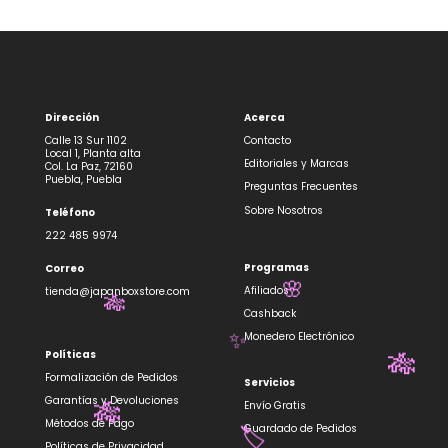
Dirección
Acerca
Calle 13 Sur 1102
Contacto
Local 1, Planta alta
Editoriales y Marcas
Col. La Paz, 72160
Puebla, Puebla
Preguntas Frecuentes
Sobre Nosotros
Teléfono
222 485 9974
Programas
Correo
Afiliados
tienda@japanboxstore.com
🌸
🎋
Cashback
Monedero Electrónico
✨
Políticas
🎋
Formalización de Pedidos
Servicios
Garantías y Devoluciones
Envío Gratis
🎋
Métodos de Pago
Guardado de Pedidos
Políticas de Privacidad