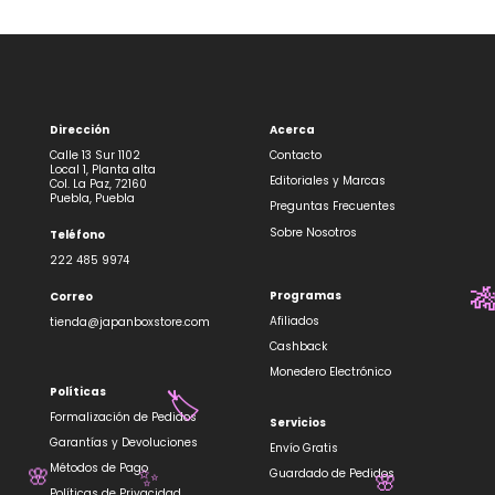
Dirección
Acerca
Calle 13 Sur 1102
Contacto
Local 1, Planta alta
Editoriales y Marcas
Col. La Paz, 72160
Puebla, Puebla
Preguntas Frecuentes
Sobre Nosotros
Teléfono
222 485 9974
Programas
Correo

Afiliados
tienda@japanboxstore.com
Cashback
Monedero Electrónico
Políticas
🏷️
Formalización de Pedidos
Servicios
Garantías y Devoluciones
Envío Gratis
Métodos de Pago
Guardado de Pedidos
✨
🌸
Políticas de Privacidad