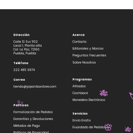
Dirección
Acerca
Calle 13 Sur 1102
Contacto
Local 1, Planta alta
Editoriales y Marcas
Col. La Paz, 72160
Puebla, Puebla
Preguntas Frecuentes
Sobre Nosotros
Teléfono
222 485 9974
Programas
Correo
Afiliados
tienda@japanboxstore.com
Cashback
🎋

Monedero Electrónico
✨
Políticas
Formalización de Pedidos
Servicios
Garantías y Devoluciones
Envío Gratis
Métodos de Pago
Guardado de Pedidos
🌸
Políticas de Privacidad