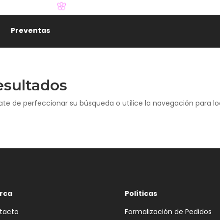
🌸
Preventas
esultados
ate de perfeccionar su búsqueda o utilice la navegación para loc
rca
Políticas
tacto
Formalización de Pedidos