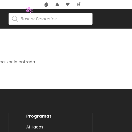
🏠
👤
🖤
🛒
🏷️
Búsqueda
de
🎋
productos
alizar la entrada.
Programas
Afiliados