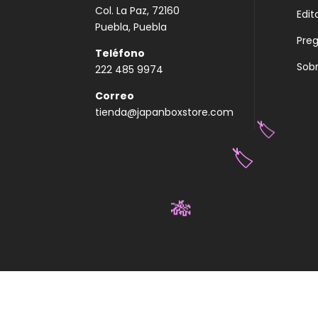
Col. La Paz, 72160
Edit
Puebla, Puebla
Pre
Teléfono
Sobr
222 485 9974
Correo
tienda@japanboxstore.com
🏷️
🏷️
🎋