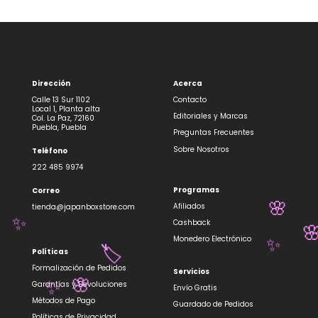
Dirección
Acerca
Calle 13 Sur 1102
Contacto
Local 1, Planta alta
Editoriales y Marcas
Col. La Paz, 72160
Puebla, Puebla
Preguntas Frecuentes
Sobre Nosotros
Teléfono
222 485 9974
Programas
Correo
Afiliados
tienda@japanboxstore.com
🌸
Cashback
✨

Monedero Electrónico
✨
Políticas
🏷️
Formalización de Pedidos
Servicios
Garantías y Devoluciones
🌸
✨
Envío Gratis
Métodos de Pago
Guardado de Pedidos
Políticas de Privacidad