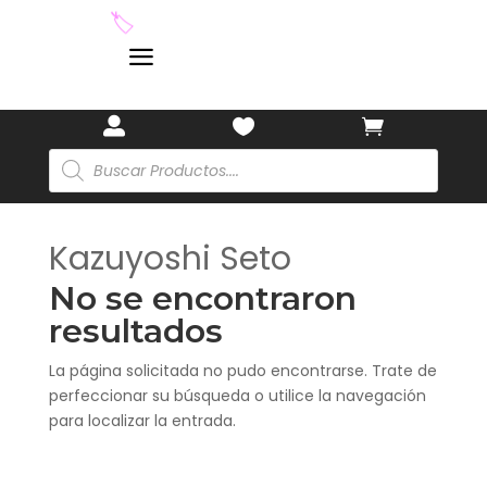
🎋
🏷️
a



Búsqueda
de
productos
Kazuyoshi Seto
No se encontraron
resultados
La página solicitada no pudo encontrarse. Trate de
perfeccionar su búsqueda o utilice la navegación
para localizar la entrada.