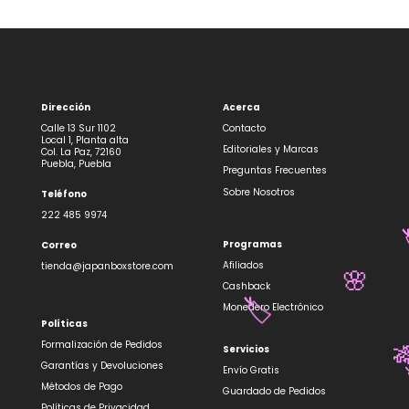
Dirección
Acerca
Calle 13 Sur 1102
Contacto
Local 1, Planta alta
Editoriales y Marcas
Col. La Paz, 72160
Puebla, Puebla
Preguntas Frecuentes
Sobre Nosotros
Teléfono
222 485 9974
Programas
Correo
Afiliados
tienda@japanboxstore.com
🌸
Cashback
Monedero Electrónico
🏷️
Políticas
Formalización de Pedidos
Servicios

Garantías y Devoluciones
Envío Gratis
Métodos de Pago
Guardado de Pedidos
Políticas de Privacidad