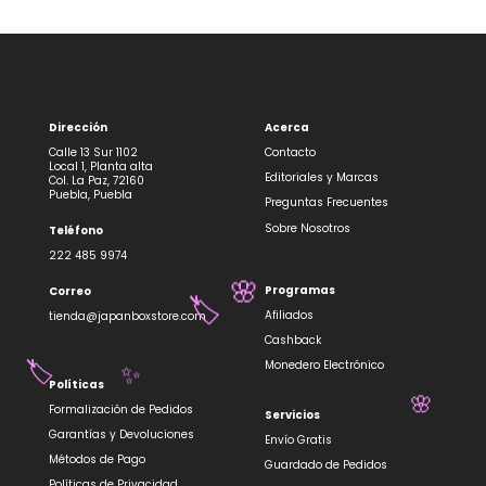
Dirección
Acerca
Calle 13 Sur 1102
Contacto
Local 1, Planta alta
Editoriales y Marcas
Col. La Paz, 72160
Puebla, Puebla
Preguntas Frecuentes
Sobre Nosotros
Teléfono
222 485 9974
🌸
Programas
Correo
🏷️
Afiliados
tienda@japanboxstore.com
Cashback
Monedero Electrónico
🏷️
✨
Políticas
🌸
Formalización de Pedidos
Servicios
Garantías y Devoluciones
Envío Gratis
Métodos de Pago
Guardado de Pedidos
Políticas de Privacidad