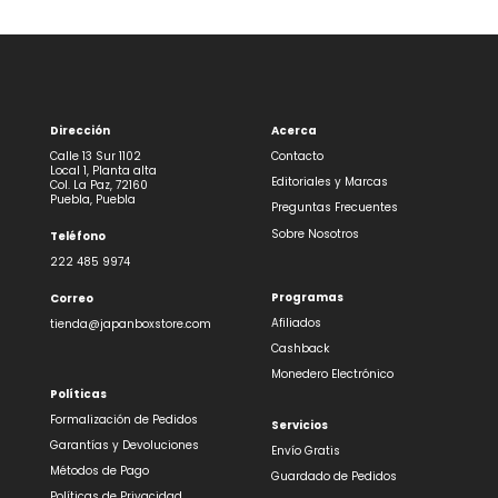
Dirección
Acerca
Calle 13 Sur 1102
Contacto
Local 1, Planta alta
Editoriales y Marcas
Col. La Paz, 72160
Puebla, Puebla
Preguntas Frecuentes
Sobre Nosotros
Teléfono
222 485 9974
Programas
Correo
Afiliados
tienda@japanboxstore.com
Cashback
Monedero Electrónico
Políticas
Formalización de Pedidos
Servicios
Garantías y Devoluciones
Envío Gratis
Métodos de Pago
Guardado de Pedidos
Políticas de Privacidad