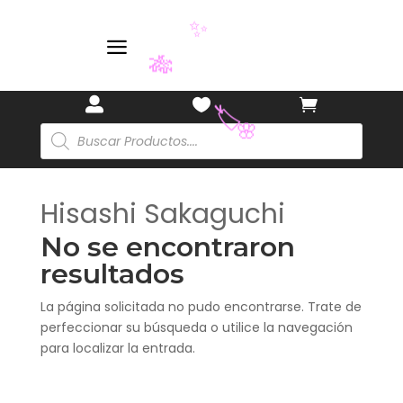
✨
a
🎋



🏷️
Búsqueda
🌸
de
productos
Hisashi Sakaguchi
No se encontraron
resultados
La página solicitada no pudo encontrarse. Trate de
perfeccionar su búsqueda o utilice la navegación
para localizar la entrada.