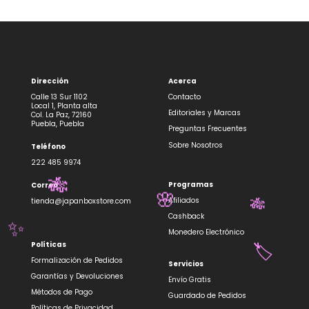
Dirección
Acerca
Calle 13 Sur 1102
Contacto
Local 1, Planta alta
Editoriales y Marcas
Col. La Paz, 72160
Puebla, Puebla
Preguntas Frecuentes
Sobre Nosotros
Teléfono
222 485 9974
🎋
Programas
Correo
🌸
Afiliados
tienda@japanboxstore.com
🎋
Cashback
✨
Monedero Electrónico
Políticas
🏷️
Formalización de Pedidos
Servicios
Garantías y Devoluciones
Envío Gratis
Métodos de Pago
Guardado de Pedidos
Políticas de Privacidad