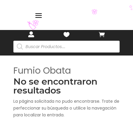
a
🌸
🌸
🏷️



Búsqueda
de
productos
Fumio Obata
No se encontraron
resultados
La página solicitada no pudo encontrarse. Trate de
perfeccionar su búsqueda o utilice la navegación
para localizar la entrada.