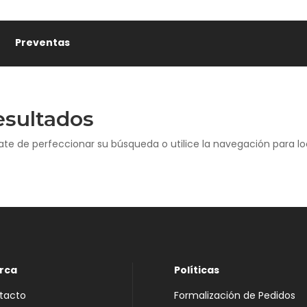
Preventas
esultados
ate de perfeccionar su búsqueda o utilice la navegación para loc
rca
Políticas
tacto
Formalización de Pedidos