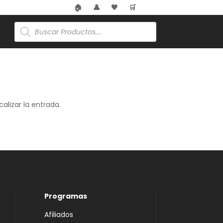
🏠
👤
🖤
🛒
Búsqueda
de
productos
alizar la entrada.
Programas
Afiliados