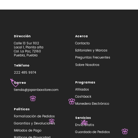
Dirección
Acerca
Calle 13 Sur 1102
Contacto
Local 1, Planta alta
Editoriales y Marcas
Col. La Paz, 72160
Puebla, Puebla
Preguntas Frecuentes
Sobre Nosotros
Teléfono
222 485 9974
Programas
Correo
🏷️
Afiliados
tienda@japanboxstore.com
Cashback
🌸
🌸
Monedero Electrónico
Políticas
Formalización de Pedidos
Servicios
🌸
Garantías y Devoluciones
🎋
Envío Gratis
Métodos de Pago
Guardado de Pedidos
🌸
Políticas de Privacidad