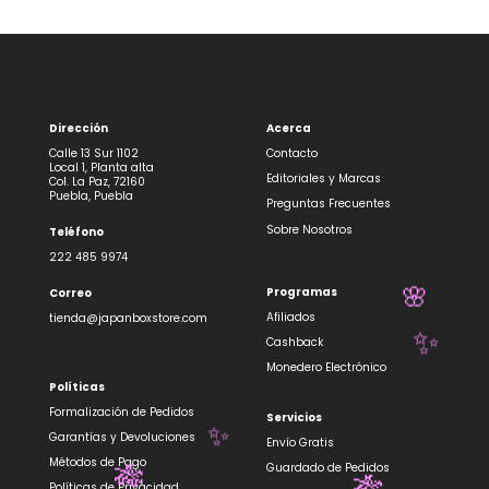
Dirección
Acerca
Calle 13 Sur 1102
Contacto
Local 1, Planta alta
Editoriales y Marcas
Col. La Paz, 72160
Puebla, Puebla
Preguntas Frecuentes
Sobre Nosotros
Teléfono
222 485 9974
Programas
Correo
🌸
Afiliados
tienda@japanboxstore.com
✨
Cashback
Monedero Electrónico
Políticas
Formalización de Pedidos
Servicios
Garantías y Devoluciones
✨
Envío Gratis
Métodos de Pago
Guardado de Pedidos
Políticas de Privacidad