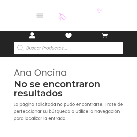
🎋
a
✨
🏷️
✨



Búsqueda
de
productos
Ana Oncina
No se encontraron
resultados
La página solicitada no pudo encontrarse. Trate de
perfeccionar su búsqueda o utilice la navegación
para localizar la entrada.