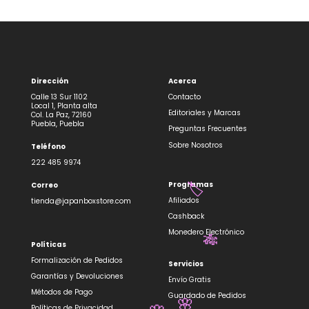
Dirección
Acerca
Calle 13 Sur 1102
Contacto
Local 1, Planta alta
Editoriales y Marcas
Col. La Paz, 72160
Puebla, Puebla
Preguntas Frecuentes
Sobre Nosotros
Teléfono
222 485 9974
Programas
Correo
🏷️
Afiliados
tienda@japanboxstore.com
Cashback
Monedero Electrónico
🎋
Políticas
Formalización de Pedidos
Servicios
Garantías y Devoluciones
Envío Gratis
Métodos de Pago
Guardado de Pedidos
Políticas de Privacidad